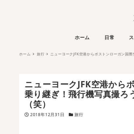
ホーム
日常
ス
ホーム
旅行
ニューヨークJFK空港からボストンローガン国
ニューヨークJFK空港から
乗り継ぎ！飛行機写真撮ろ
（笑）
投稿日
カテゴリー
2018年12月31日
旅行