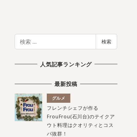
検
検索
索
人気記事ランキング
最新投稿
グルメ
フレンチシェフが作る
FrouFrou(石川台)のテイクア
ウト料理はクオリティとコス
パ抜群！