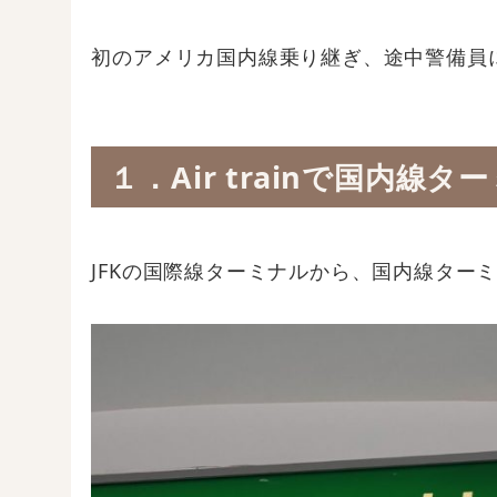
初のアメリカ国内線乗り継ぎ、途中警備員
１．Air trainで国内線
JFKの国際線ターミナルから、国内線ターミナ