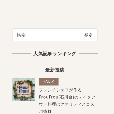
検
検索
索
人気記事ランキング
最新投稿
グルメ
フレンチシェフが作る
FrouFrou(石川台)のテイクア
ウト料理はクオリティとコス
パ抜群！