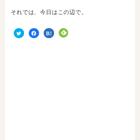
それでは、今日はこの辺で。
ク
F
ク
ク
リ
a
リ
リ
ッ
c
ッ
ッ
ク
e
ク
ク
し
b
し
し
て
o
て
て
T
o
は
F
w
k
て
e
i
で
な
e
t
共
ブ
d
t
有
ッ
l
e
す
ク
y
r
る
マ
で
で
に
ー
購
共
は
ク
読
有
ク
で
(
(
リ
共
新
新
ッ
有
し
し
ク
(
い
い
し
新
ウ
ウ
て
し
ィ
ィ
く
い
ン
ン
だ
ウ
ド
ド
さ
ィ
ウ
ウ
い
ン
で
で
(
ド
開
開
新
ウ
き
き
し
で
ま
ま
い
開
す