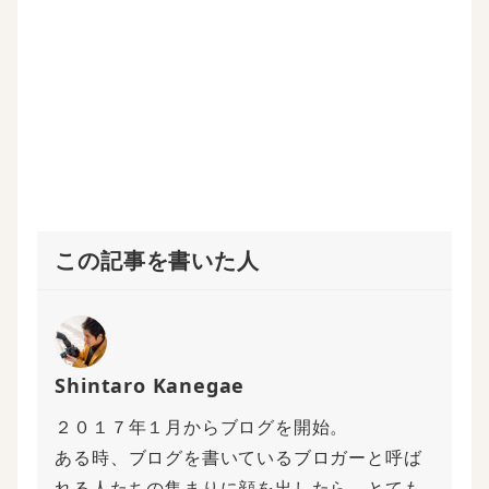
す
ウ
き
)
)
ィ
ま
ン
す
ド
)
ウ
で
開
き
ま
す
)
この記事を書いた人
Shintaro Kanegae
２０１７年１月からブログを開始。
ある時、ブログを書いているブロガーと呼ば
れる人たちの集まりに顔を出したら、とても