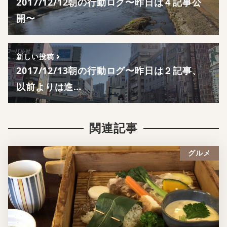
2017/12/12朝の行動ログ〜昨日は４記事公
開〜
新しい投稿
2017/12/13朝の行動ログ〜昨日は２記事、
以前よりは進…
関連記事
グルメ