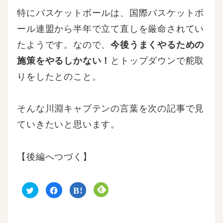
特にバスケットボールは、国際バスケットボ
ール連盟から半年で立て直しを厳命されてい
たようです。なので、
今後うまくやるための
施策をやるしかない！
とトップダウンで舵取
りをしたとのこと。
そんな川淵キャプテンの言葉を次の記事で見
ていきたいと思います。
【後編へつづく】
ク
F
ク
ク
リ
a
リ
リ
ッ
c
ッ
ッ
ク
e
ク
ク
し
b
し
し
て
o
て
て