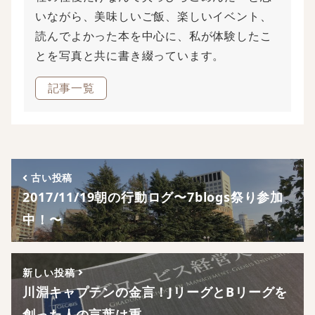
いながら、美味しいご飯、楽しいイベント、
読んでよかった本を中心に、私が体験したこ
とを写真と共に書き綴っています。
記事一覧
古い投稿
2017/11/19朝の行動ログ〜7blogs祭り参加
中！〜
新しい投稿
川淵キャプテンの金言！JリーグとBリーグを
創った人の言葉は重…