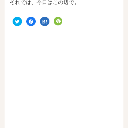
それでは、今日はこの辺で。
ク
F
ク
ク
リ
a
リ
リ
ッ
c
ッ
ッ
ク
e
ク
ク
し
b
し
し
て
o
て
て
T
o
は
F
w
k
て
e
i
で
な
e
t
共
ブ
d
t
有
ッ
l
e
す
ク
y
r
る
マ
で
で
に
ー
購
共
は
ク
読
有
ク
で
(
(
リ
共
新
新
ッ
有
し
し
ク
(
い
い
し
新
ウ
ウ
て
し
ィ
ィ
く
い
ン
ン
だ
ウ
ド
ド
さ
ィ
ウ
ウ
い
ン
で
で
(
ド
開
開
新
ウ
き
き
し
で
ま
ま
い
開
す
す
ウ
き
)
)
ィ
ま
ン
す