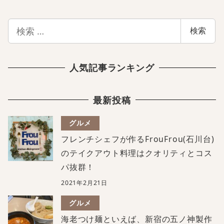
検
検索
索
人気記事ランキング
最新投稿
グルメ
フレンチシェフが作るFrouFrou(石川台)
のテイクアウト料理はクオリティとコス
パ抜群！
2021年2月21日
グルメ
海老つけ麺といえば、新宿の五ノ神製作