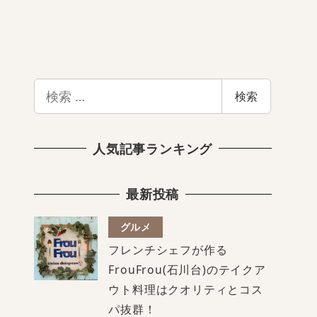
検
検索
索
人気記事ランキング
最新投稿
グルメ
フレンチシェフが作る
FrouFrou(石川台)のテイクア
ウト料理はクオリティとコス
パ抜群！