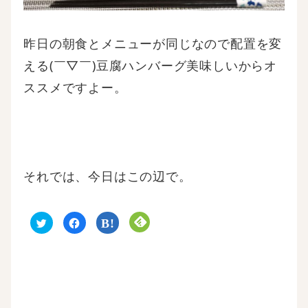
昨日の朝食とメニューが同じなので配置を変
える(￣▽￣)豆腐ハンバーグ美味しいからオ
ススメですよー。
それでは、今日はこの辺で。
ク
F
ク
ク
リ
a
リ
リ
ッ
c
ッ
ッ
ク
e
ク
ク
し
b
し
し
て
o
て
て
T
o
は
F
w
k
て
e
i
で
な
e
t
共
ブ
d
t
有
ッ
l