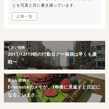
とを写真と共に書き綴っています。
記事一覧
古い投稿
2017/12/19朝の行動ログ〜福袋は早くも激
戦〜
新しい投稿
Evernoteのメモが、1年後に見返すと日記に
なる。いまさ…