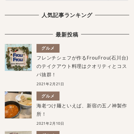
人気記事ランキング
最新投稿
グルメ
フレンチシェフが作るFrouFrou(石川台)
のテイクアウト料理はクオリティとコス
パ抜群！
2021年2月21日
グルメ
海老つけ麺といえば、新宿の五ノ神製作
所！
2021年2月10日