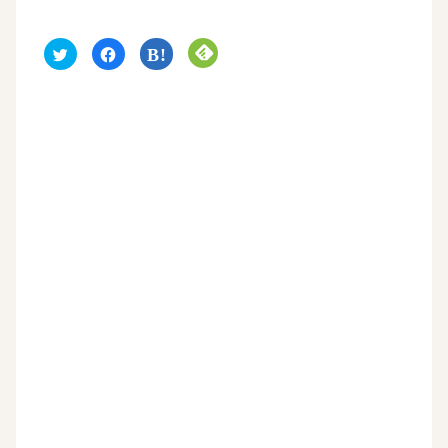
ク
F
ク
ク
リ
a
リ
リ
ッ
c
ッ
ッ
ク
e
ク
ク
し
b
し
し
て
o
て
て
T
o
は
F
w
k
て
e
i
で
な
e
t
共
ブ
d
t
有
ッ
l
e
す
ク
y
r
る
マ
で
で
に
ー
購
共
は
ク
読
有
ク
で
(
(
リ
共
新
新
ッ
有
し
し
ク
(
い
い
し
新
ウ
ウ
て
し
ィ
ィ
く
い
ン
ン
だ
ウ
ド
ド
さ
ィ
ウ
ウ
い
ン
で
で
(
ド
開
開
新
ウ
き
き
し
で
ま
ま
い
開
す
す
ウ
き
)
)
ィ
ま
ン
す
ド
)
ウ