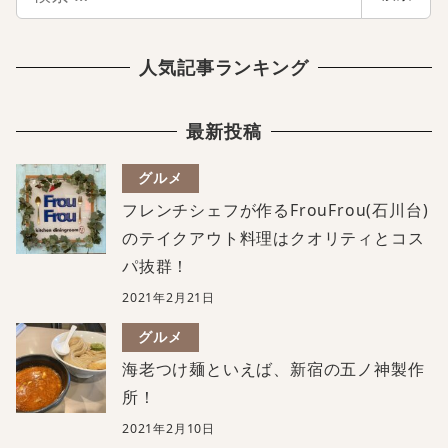
索
人気記事ランキング
最新投稿
グルメ
フレンチシェフが作るFrouFrou(石川台)
のテイクアウト料理はクオリティとコス
パ抜群！
2021年2月21日
グルメ
海老つけ麺といえば、新宿の五ノ神製作
所！
2021年2月10日