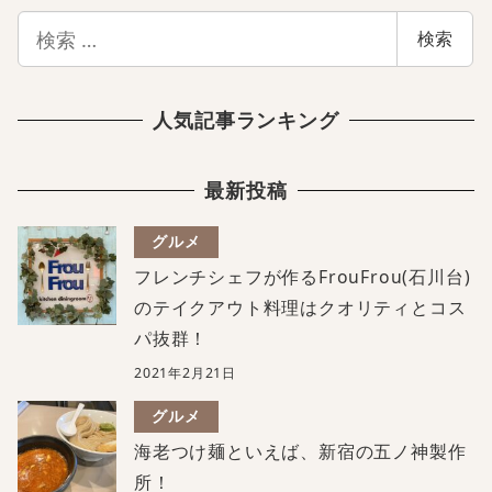
検
検索
索
人気記事ランキング
最新投稿
グルメ
フレンチシェフが作るFrouFrou(石川台)
のテイクアウト料理はクオリティとコス
パ抜群！
2021年2月21日
グルメ
海老つけ麺といえば、新宿の五ノ神製作
所！