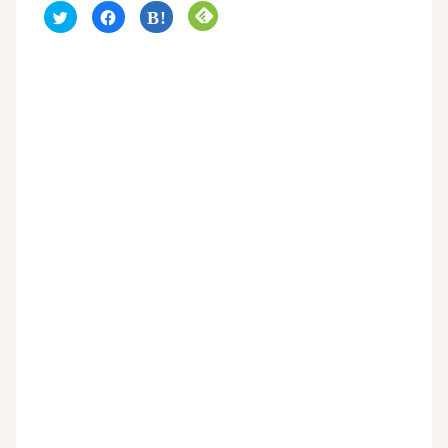
ク
F
ク
ク
リ
a
リ
リ
ッ
c
ッ
ッ
ク
e
ク
ク
し
b
し
し
て
o
て
て
T
o
は
F
w
k
て
e
i
で
な
e
t
共
ブ
d
t
有
ッ
l
e
す
ク
y
r
る
マ
で
で
に
ー
購
共
は
ク
読
有
ク
で
(
(
リ
共
新
新
ッ
有
し
し
ク
(
い
い
し
新
ウ
ウ
て
し
ィ
ィ
く
い
ン
ン
だ
ウ
ド
ド
さ
ィ
ウ
ウ
い
ン
で
で
(
ド
開
開
新
ウ
き
き
し
で
ま
ま
い
開
す
す
ウ
き
)
)
ィ
ま
ン
す
ド
)
ウ
で
開
き