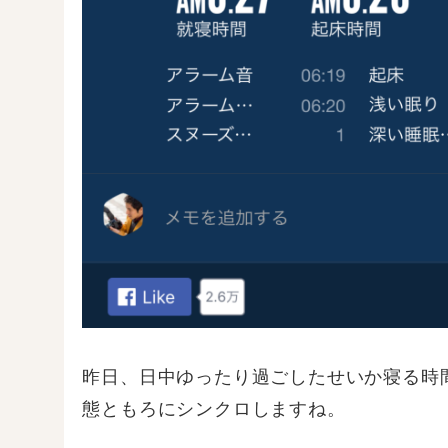
昨日、日中ゆったり過ごしたせいか寝る時
態ともろにシンクロしますね。