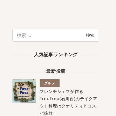
検
検索
索
人気記事ランキング
最新投稿
グルメ
フレンチシェフが作る
FrouFrou(石川台)のテイクア
ウト料理はクオリティとコス
パ抜群！