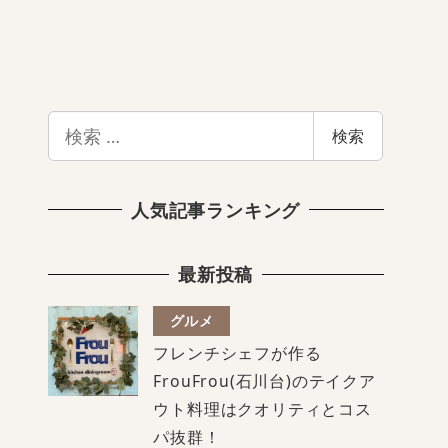
検
検索
索
人気記事ランキング
最新投稿
グルメ
フレンチシェフが作る
FrouFrou(石川台)のテイクア
ウト料理はクオリティとコス
パ抜群！