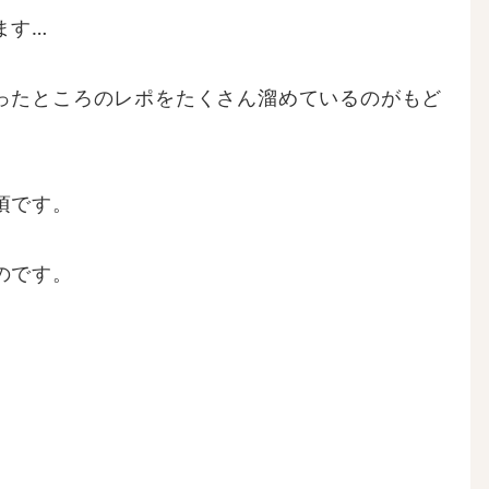
ます…
ったところのレポをたくさん溜めているのがもど
頃です。
のです。