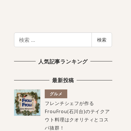
検
検索
索
人気記事ランキング
最新投稿
グルメ
フレンチシェフが作る
FrouFrou(石川台)のテイクア
ウト料理はクオリティとコス
パ抜群！