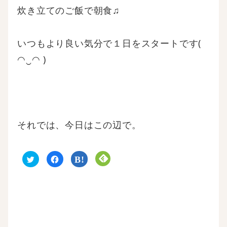
炊き立てのご飯で朝食♫
いつもより良い気分で１日をスタートです(
◠‿◠ )
それでは、今日はこの辺で。
ク
F
ク
ク
リ
a
リ
リ
ッ
c
ッ
ッ
ク
e
ク
ク
し
b
し
し
て
o
て
て
T
o
は
F
w
k
て
e
i
で
な
e
t
共
ブ
d
t
有
ッ
l
e
す
ク
y