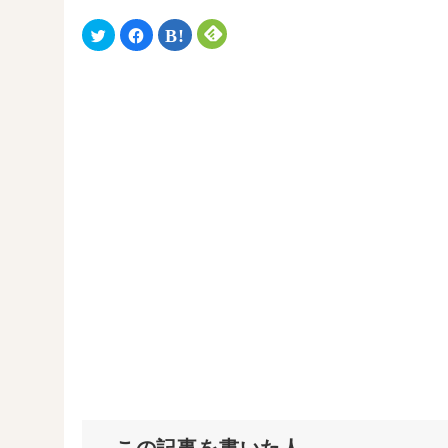
ク
F
ク
ク
リ
a
リ
リ
ッ
c
ッ
ッ
ク
e
ク
ク
し
b
し
し
て
o
て
て
T
o
は
F
w
k
て
e
i
で
な
e
t
共
ブ
d
t
有
ッ
l
e
す
ク
y
r
る
マ
で
で
に
ー
購
共
は
ク
読
有
ク
で
(
(
リ
共
新
新
ッ
有
し
し
ク
(
い
い
し
新
ウ
ウ
て
し
ィ
ィ
く
い
ン
ン
だ
ウ
ド
ド
さ
ィ
ウ
ウ
い
ン
で
で
(
ド
開
開
新
ウ
き
き
し
で
ま
ま
い
開
す
す
ウ
き
)
)
ィ
ま
ン
す
ド
)
ウ
で
この記事を書いた人