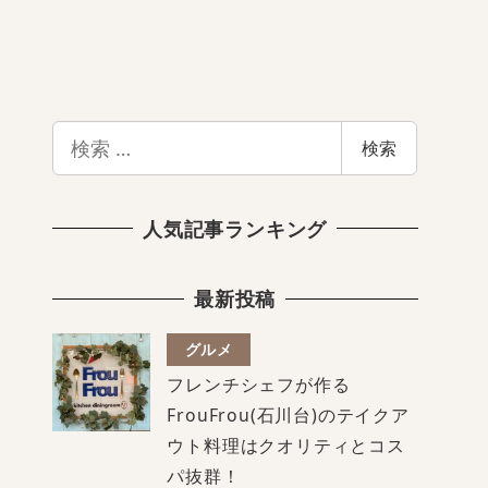
検
検索
索
人気記事ランキング
最新投稿
グルメ
フレンチシェフが作る
FrouFrou(石川台)のテイクア
ウト料理はクオリティとコス
パ抜群！