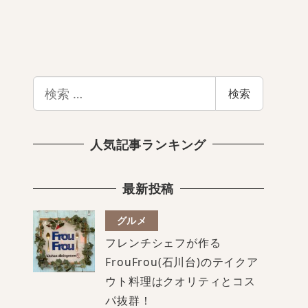
検
検索
索
人気記事ランキング
最新投稿
グルメ
フレンチシェフが作る
FrouFrou(石川台)のテイクア
ウト料理はクオリティとコス
パ抜群！