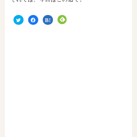
ク
F
ク
ク
リ
a
リ
リ
ッ
c
ッ
ッ
ク
e
ク
ク
し
b
し
し
て
o
て
て
T
o
は
F
w
k
て
e
i
で
な
e
t
共
ブ
d
t
有
ッ
l
e
す
ク
y
r
る
マ
で
で
に
ー
購
共
は
ク
読
有
ク
で
(
(
リ
共
新
新
ッ
有
し
し
ク
(
い
い
し
新
ウ
ウ
て
し
ィ
ィ
く
い
ン
ン
だ
ウ
ド
ド
さ
ィ
ウ
ウ
い
ン
で
で
(
ド
開
開
新
ウ
き
き
し
で
ま
ま
い
開
す
す
ウ
き
)
)
ィ
ま
ン
す
ド
)