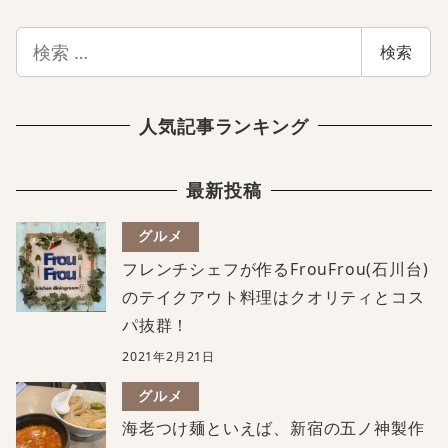
検
検索
索
人気記事ランキング
最新投稿
グルメ
フレンチシェフが作るFrouFrou(石川台)
のテイクアウト料理はクオリティとコス
パ抜群！
2021年2月21日
グルメ
海老つけ麺といえば、新宿の五ノ神製作