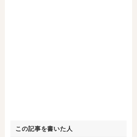
共
は
ク
読
有
ク
で
(
(
リ
共
新
新
ッ
有
し
し
ク
(
い
い
し
新
ウ
ウ
て
し
ィ
ィ
く
い
ン
ン
だ
ウ
ド
ド
さ
ィ
ウ
ウ
い
ン
で
で
(
ド
開
開
新
ウ
き
き
し
で
ま
ま
い
開
す
す
ウ
き
)
)
ィ
ま
ン
す
ド
)
ウ
で
開
き
ま
す
)
この記事を書いた人