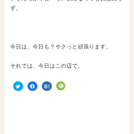
ず。
今日は、今日も？サクっと頑張ります。
それでは、今日はこの辺で。
ク
F
ク
ク
リ
a
リ
リ
ッ
c
ッ
ッ
ク
e
ク
ク
し
b
し
し
て
o
て
て
T
o
は
F
w
k
て
e
i
で
な
e
t
共
ブ
d
t
有
ッ
l
e
す
ク
y
r
る
マ
で
で
に
ー
購