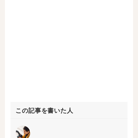
い
し
新
ウ
ウ
て
し
ィ
ィ
く
い
ン
ン
だ
ウ
ド
ド
さ
ィ
ウ
ウ
い
ン
で
で
(
ド
開
開
新
ウ
き
き
し
で
ま
ま
い
開
す
す
ウ
き
)
)
ィ
ま
ン
す
ド
)
ウ
で
開
き
ま
す
)
この記事を書いた人