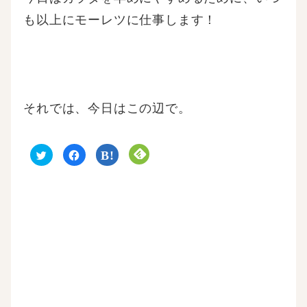
も以上にモーレツに仕事します！
それでは、今日はこの辺で。
ク
F
ク
ク
リ
a
リ
リ
ッ
c
ッ
ッ
ク
e
ク
ク
し
b
し
し
て
o
て
て
T
o
は
F
w
k
て
e
i
で
な
e
t
共
ブ
d
t
有
ッ
l
e
す
ク
y
r
る
マ
で
で
に
ー
購
共
は
ク
読
有
ク
で
(
(
リ
共
新
新
ッ
有
し
し
ク
(
い