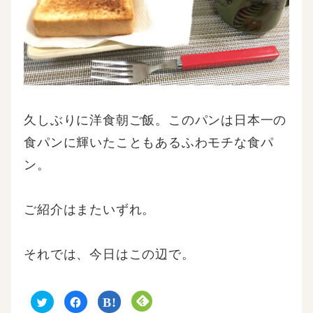
久しぶりに洋食朝ご飯。このパンは日本一の
食パンに輝いたこともあるふわモチな食パ
ン。
ご紹介はまたいずれ。
それでは、今日はこの辺で。
ク
F
ク
ク
リ
a
リ
リ