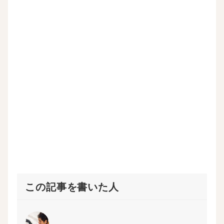
し
ク
(
い
い
し
新
ウ
ウ
て
し
ィ
ィ
く
い
ン
ン
だ
ウ
ド
ド
さ
ィ
ウ
ウ
い
ン
で
で
(
ド
開
開
新
ウ
き
き
し
で
ま
ま
い
開
す
す
ウ
き
)
)
ィ
ま
ン
す
ド
)
ウ
で
開
き
ま
す
)
この記事を書いた人