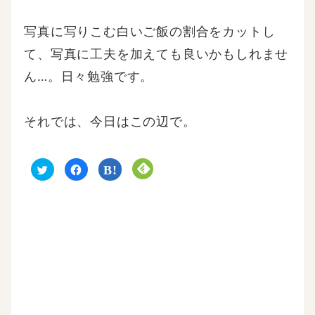
写真に写りこむ白いご飯の割合をカットし
て、写真に工夫を加えても良いかもしれませ
ん…。日々勉強です。
それでは、今日はこの辺で。
ク
F
ク
ク
リ
a
リ
リ
ッ
c
ッ
ッ
ク
e
ク
ク
し
b
し
し
て
o
て
て
T
o
は
F
w
k
て
e
i
で
な
e
t
共
ブ
d
t
有
ッ
l
e
す
ク
y
r
る
マ
で
で
に
ー
購
共
は
ク
読
有
ク
で
(
(
リ
共
新
新
ッ
有
し